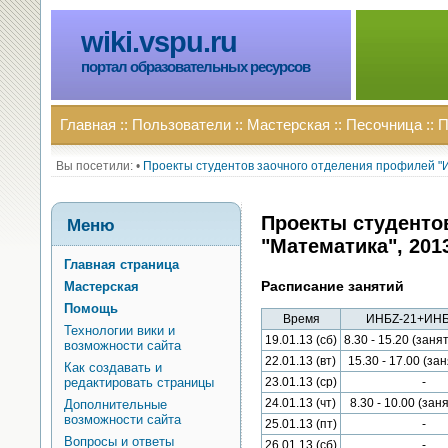
wiki.vspu.ru
портал образовательных ресурсов
Главная
::
Пользователи
::
Мастерская
::
Песочница
::
П
Вы посетили:
•
Проекты студентов заочного отделения профилей "И
Проекты студенто
Меню
"Математика", 201
Главная страница
Расписание занятий
Мастерская
Помощь
Время
ИНБZ-21+ИНБ
Технологии вики и
19.01.13 (сб)
8.30 - 15.20 (заня
возможности сайта
22.01.13 (вт)
15.30 - 17.00 (за
Как создавать и
редактировать страницы
23.01.13 (ср)
-
24.01.13 (чт)
8.30 - 10.00 (зан
Дополнительные
возможности сайта
25.01.13 (пт)
-
Вопросы и ответы
26.01.13 (сб)
-