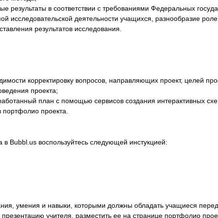
ые результаты в соответствии с требованиями Федеральных госуд
ой исследовательской деятельности учащихся, разнообразие роле
тавления результатов исследования.
димости корректировку вопросов, направляющих проект, целей прое
оведения проекта;
работанный план с помощью сервисов создания интерактивных схе
 в портфолио проекта.
 в Bubbl.us воспользуйтесь следующей инстукцией:
нания, умения и навыки, которыми должны обладать учащиеся пере
 презентацию учителя, разместить ее на странице портфолио прое