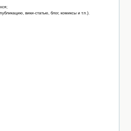
хся;
бликацию, вики-статью, блог, комиксы и т.п.).