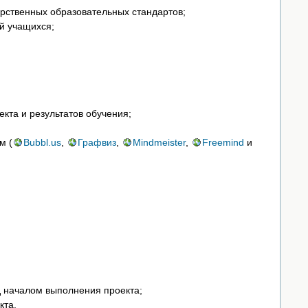
арственных образовательных стандартов;
й учащихся;
кта и результатов обучения;
м (
Bubbl.us
,
Графвиз
,
Mindmeister
,
Freemind
и
д началом выполнения проекта;
кта.