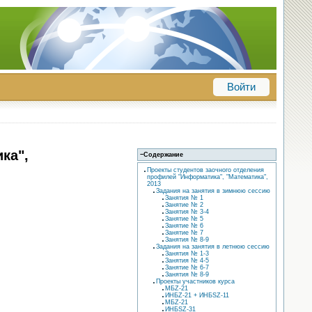
Войти
ка",
−
Содержание
Проекты студентов заочного отделения
профилей "Информатика", "Математика",
2013
Задания на занятия в зимнюю сессию
Занятия № 1
Занятие № 2
Занятия № 3-4
Занятие № 5
Занятие № 6
Занятие № 7
Занятия № 8-9
Задания на занятия в летнюю сессию
Занятия № 1-3
Занятия № 4-5
Занятие № 6-7
Занятия № 8-9
Проекты участников курса
МБZ-21
ИНБZ-21 + ИНБSZ-11
МБZ-21
ИНБSZ-31