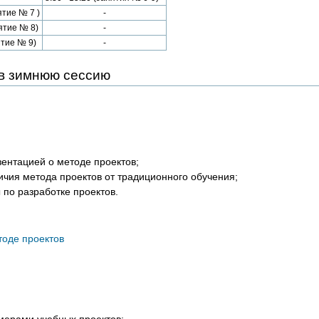
ятие № 7 )
-
нятие № 8)
-
ятие № 9)
-
 в зимнюю сессию
зентацией о методе проектов;
ичия метода проектов от традиционного обучения;
 по разработке проектов.
тоде проектов
мерами учебных проектов;