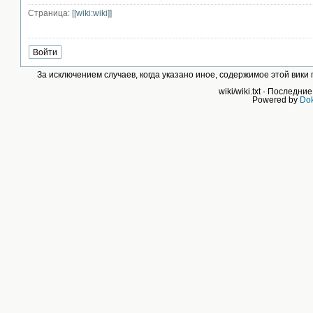
Страница:
[[wiki:wiki]]
За исключением случаев, когда указано иное, содержимое этой вик
wiki/wiki.txt
· Последние
Powered by
Dok