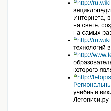
http://ru.wi
энциклопеди
Интернета, 
на свете, с
на самых ра
http://ru.wi
технологий в
http://www.l
образовател
которого явл
http://letopi
Региональн
учебные вик
Летописи.ру