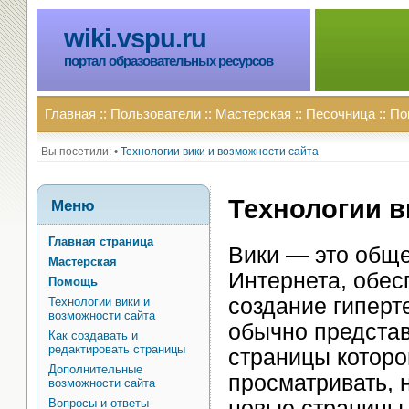
wiki.vspu.ru
портал образовательных ресурсов
Главная
::
Пользователи
::
Мастерская
::
Песочница
::
По
Вы посетили:
•
Технологии вики и возможности сайта
Технологии в
Меню
Главная страница
Вики — это обще
Мастерская
Интернета, обе
Помощь
создание гиперт
Технологии вики и
возможности сайта
обычно представ
Как создавать и
редактировать страницы
страницы которо
Дополнительные
просматривать, н
возможности сайта
Вопросы и ответы
новые страницы,