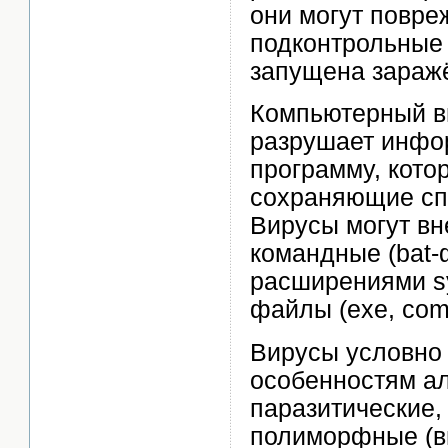
они могут повре
подконтрольные 
запущена зараж
Компьютерный в
разрушает инфо
программу, кото
сохраняющие сп
Вирусы могут вн
командные (bat-
расширениями sy
файлы (exe, com
Вирусы условно
особенностям ал
паразитические,
полиморфные (ви