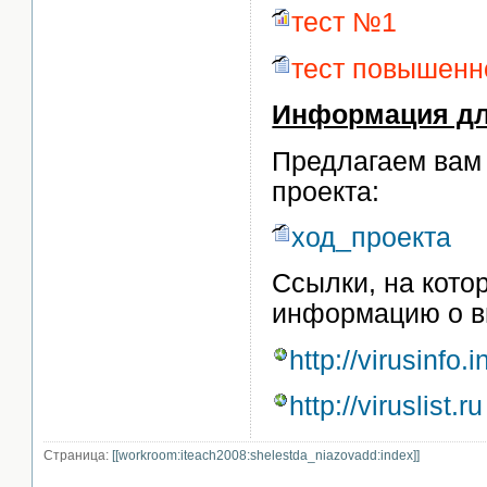
тест №1
тест повышенн
Информация дл
Предлагаем вам
проекта:
ход_проекта
Ссылки, на кото
информацию о ви
http://virusinfo.i
http://viruslist.ru
Страница:
[[workroom:iteach2008:shelestda_niazovadd:index]]