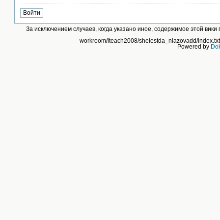
За исключением случаев, когда указано иное, содержимое этой вик
workroom/iteach2008/shelestda_niazovadd/index.txt
Powered by
Dok