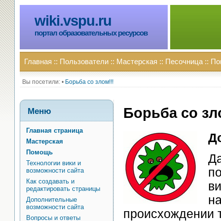
wiki.vspu.ru
портал образовательных ресурсов
Главная
::
Пользователи
::
Мастерская
::
Песочница
::
По
Вы посетили:
•
Борьба со злом!!!
Борьба со зл
Меню
Главная страница
Д
Мастерская
Помощь
Да
Технологии вики и
п
возможности сайта
Как создавать и
ви
редактировать страницы
на
Дополнительные
возможности сайта
происхождении 
Вопросы и ответы