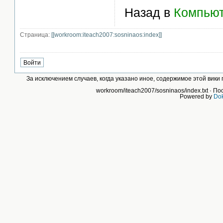
Назад в
Компьют
Страница:
[[workroom:iteach2007:sosninaos:index]]
За исключением случаев, когда указано иное, содержимое этой вик
workroom/iteach2007/sosninaos/index.txt
· По
Powered by
Dok