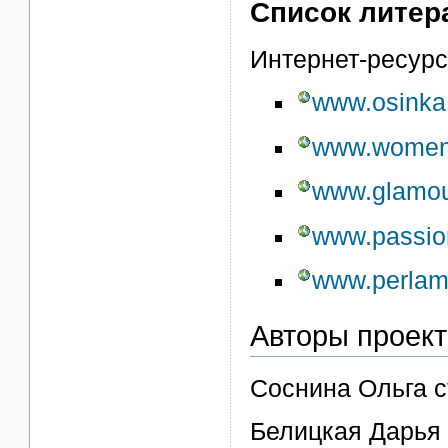
Список литер
Интернет-ресурс
www.osinka
www.womencl
www.glamou
www.passion
www.perlamu
Авторы проект
Соснина Ольга с
Белицкая Дарья 