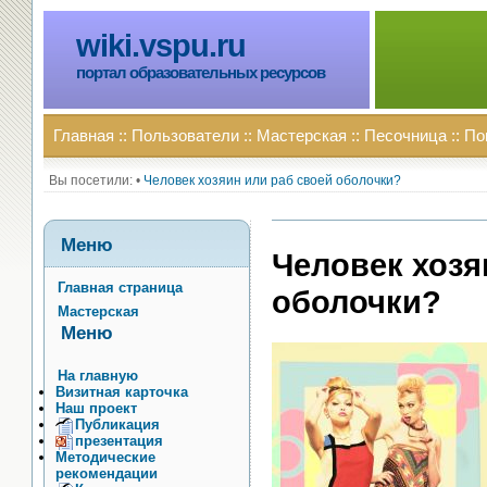
wiki.vspu.ru
портал образовательных ресурсов
Главная
::
Пользователи
::
Мастерская
::
Песочница
::
По
Вы посетили:
•
Человек хозяин или раб своей оболочки?
Меню
Человек хозя
Главная страница
оболочки?
Мастерская
Меню
На главную
Визитная карточка
Наш проект
Публикация
презентация
Методические
рекомендации