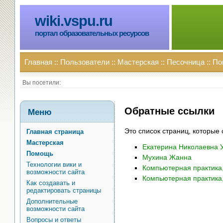
wiki.vspu.ru
портал образовательных ресурсов
Главная
::
Пользователи
::
Мастерская
::
Песочница
::
По
Вы посетили:
Обратные ссылки
Меню
Это список страниц, которые
Главная страница
Мастерская
Екатерина Николаевна 
Помощь
Мухина Жанна
Технологии вики и
Компьютерная практика,
возможности сайта
Компьютерная практика,
Как создавать и
редактировать страницы
Дополнительные
возможности сайта
Вопросы и ответы