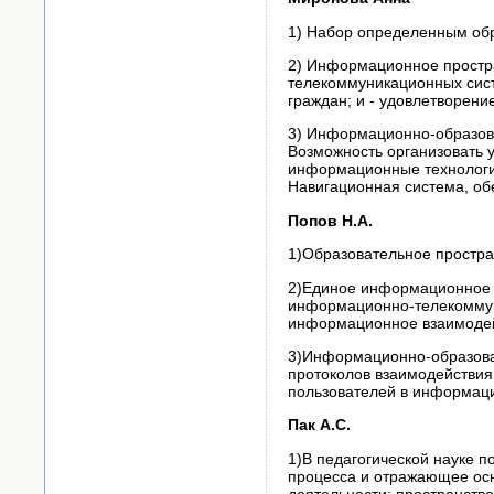
1) Набор определенным обр
2) Информационное простра
телекоммуникационных сис
граждан; и - удовлетворен
3) Информационно-образова
Возможность организовать 
информационные технологи
Навигационная система, о
Попов Н.А.
1)Образовательное простра
2)Единое информационное п
информационно-телекоммун
информационное взаимодейс
3)Информационно-образоват
протоколов взаимодействия
пользователей в информаци
Пак А.С.
1)В педагогической науке 
процесса и отражающее осн
деятельности; пространств