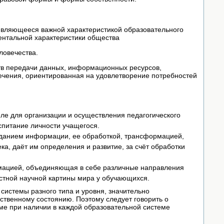
 являющееся важной характеристикой образовательного
ентальной характеристики общества
ловечества.
тв передачи данных, информационных ресурсов,
ечения, ориентированная на удовлетворение потребностей
оле для организации и осуществления педагогического
спитание личности учащегося.
зданием информации, ее обработкой, трансформацией,
а, даёт им определения и развитие, за счёт обработки
рмацией, объединяющая в себе различные направления
стной научной картины мира у обучающихся.
системы разного типа и уровня, значительно
твенному состоя­нию. Поэтому следует говорить о
е при наличии в каждой образо­вательной системе