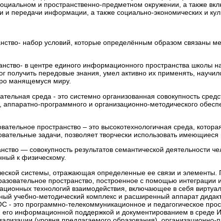
социальном и пространственно-предметном окружении, а также вкл
ки и передачи информации, а также социально-экономических и ку
анство- набор условий, которые определённым образом связаны ме
нство- в центре единого информационного пространства школы нах
ог получить передовые знания, умел активно их применять, научи
тро манящемуся миру.
тельная среда - это системно организованная совокупность сред
, аппаратно-программного и организационно-методического обесп
вательное пространство – это высокотехнологичная среда, котора
овательные задачи, позволяет творчески использовать имеющиеся 
́нство — совокупность результатов семантической деятельности ч
нный к физическому.
гической системы, отражающая определенные ее связи и элементы
азовательное пространство, построенное с помощью интеграции 
ционных технологий взаимодействия, включающее в себя виртуал
ный учебно-методический комплекс и расширенный аппарат дидакти
ОС - это программно-телекоммуникационное и педагогическое про
, его информационной поддержкой и документированием в среде И
ализации (уровня предлагаемого образования), организационно-