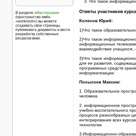
Что такое информацио
Ответы участников курс
В разделе »
Мастерская
»
(пространство имён
Колесов Юрий:
«workroom») вы можете
создавать свои страницы,
1)Что такое образовательн
публиковать документы и вести
разработку собственных
ресурсов вики.
2)Что такое информационно
информационных телекомму
взаимодействие учащихся; 
3)Что такое информационно
для ее развития, содержащи
программных средств хране
информатизации.
Посысоев Максим:
1. Образовательное простр
человека.
2. информационное простра
учебно-воспитательного пр
процессе разнообразных циф
интегрирования всех курсо
технологии.
3.Информационно-образоват