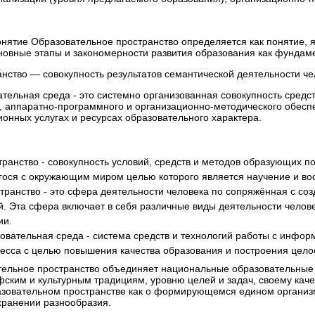
понятие Образовательное пространство определяется как понятие,
овные этапы и закономерности развития образования как фундам
́нство — совокупность результатов семантической деятельности че
ельная среда - это системно организованная совокупность средс
, аппаратно-программного и организационно-методического обесп
онных услугах и ресурсах образовательного характера.
ранство - совокупность условий, средств и методов образующих п
ося с окружающим миром целью которого является научение и во
ранство - это сфера деятельности человека по сопряжённая с со
. Эта сфера включает в себя различные виды деятельности человек
ии.
вательная среда - система средств и технологий работы с инфо
есса с целью повышения качества образования и построения цело
ельное пространство объединяет национальные образователь­ные 
ким и культурным традициям, уровню целей и задач, своему качес
овательном про­странстве как о формирующемся едином организм
хранении разнообразия.