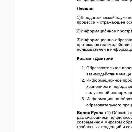
Левшин
1)В педагогической науке 
процесса и отражающее осн
2)Информацио́нное простра
3)Информационно-образоват
протоколов взаимодействия
пользователей в информаци
Кошмин Дмитрий
Образовательное прост
взаимодействия учащег
Информационное прост
хранением и передачей
полученной информац
Информационно-образо
образовательного проц
Волик Руслан
1) Образоват
различающиеся по философс
современном мировом образ
глобальных тенденций и со