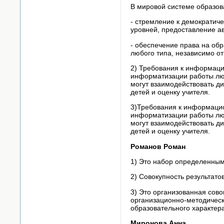
В мировой системе образов
- стремление к демократиче
уров­ней, предоставление а
- обеспечение права на об
любого типа, независимо о
2) Требования к информаци
информатизации работы люб
могут взаимодействовать ди
детей и оценку учителя.
3)Требования к информацио
информатизации работы люб
могут взаимодействовать ди
детей и оценку учителя.
Романов Роман
1) Это набор определенным
2) Совокупность результато
3) Это организованная сов
организационно-методическ
образовательного характер
Миронова Анна