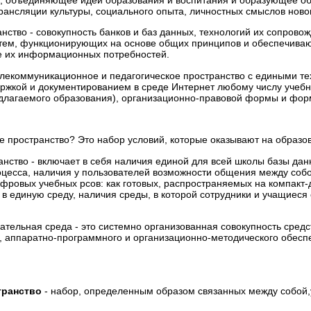
рансляции культуры, социального опыта, личностных смыслов нов
ство - совокупность банков и баз данных, технологий их сопров
тем, функционирующих на основе общих принципов и обеспечиваю
ие их информационных потребностей.
елекоммуникационное и педагогическое пространство с едиными те
жкой и документированием в среде Интернет любому числу учебн
длагаемого образования), организационно-правовой формы и фор
ое пространство? Это набор условий, которые оказывают на образо
нство - включает в себя наличия единой для всей школы базы д
оцесса, наличия у пользователей возможности общения между собо
ровых учебных рсов: как готовых, распространяемых на компакт-ди
в в единую среду, наличия среды, в которой сотрудники и учащи
тельная среда - это системно организованная совокупность сред
, аппаратно-программного и организационно-методического обесп
транство
- набор, определенным образом связанных между собой,у