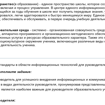
ранство
(в образовании) - единое пространство школы, которое 
 включая и процесс управления. В центре единого информационно
чащийся за годы обучения в школе мог получить передовые знания,
ровался, легче адаптировался к быстро менящемуся миру. Едино
, обеспечивать и обслуживать, в первую очередь,учебную деятельн
вательная среда
- системно - организованная совокупность сре
, аппаратно-программного и организационно-методического обесп
нных услугах и ресурсах образовательного характера. Также это 
социокультурное окружение ученика, включающее различные виды 
 деятельность ученика.
тандарты в области информационных технологий для руководител
ыполните задание:
ководитель для успешного внедрения информационных и коммуника
 в видах деятельности руководителя, пронумеровав представленный
д, является наиболее важным для руководителя образовательного у
водителя: