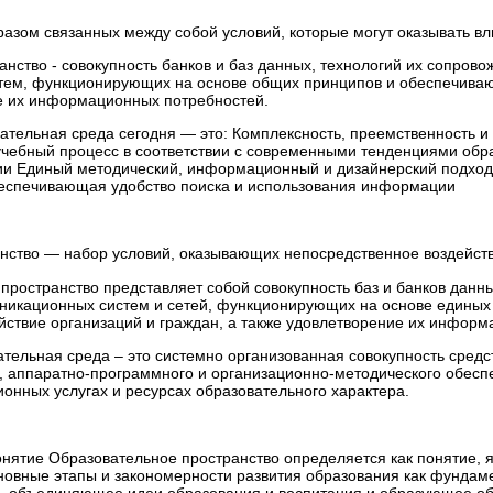
азом связанных между собой условий, которые могут оказывать вл
нство - совокупность банков и баз данных, технологий их сопро
тем, функционирующих на основе общих принципов и обеспечиваю
ие их информационных потребностей.
тельная среда сегодня — это: Комплексность, преемственность и
учебный процесс в соответствии с современными тенденциями обр
и Единый методический, информационный и дизайнерский подхо
беспечивающая удобство поиска и использования информации
нство — набор условий, оказывающих непосредственное воздейств
ространство представляет собой совокупность баз и банков данны
икационных систем и сетей, функционирующих на основе единых
твие организаций и граждан, а также удовлетворение их информ
ельная среда – это системно организованная совокупность сред
, аппаратно-программного и организационно-методического обесп
онных услугах и ресурсах образовательного характера.
понятие Образовательное пространство определяется как понятие,
овные этапы и закономерности развития образования как фундаме
о, объединяющее идеи образования и воспитания и образующее о