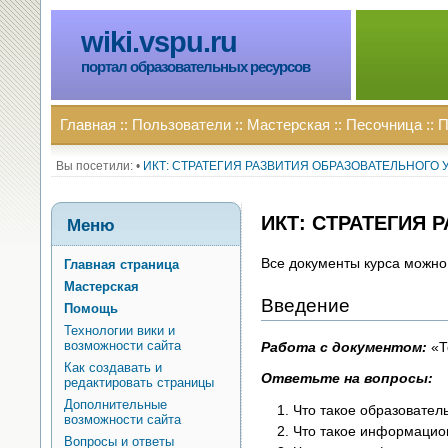
wiki.vspu.ru
портал образовательных ресурсов
Главная
::
Пользователи
::
Мастерская
::
Песочница
::
П
Вы посетили:
•
ИКТ: СТРАТЕГИЯ РАЗВИТИЯ ОБРАЗОВАТЕЛЬНОГО
ИКТ: СТРАТЕГИЯ
Меню
Все документы курса можно 
Главная страница
Мастерская
Введение
Помощь
Технологии вики и
возможности сайта
Работа с документом:
«Т
Как создавать и
Ответьте на вопросы:
редактировать страницы
Дополнительные
Что такое образовател
возможности сайта
Что такое информацио
Вопросы и ответы