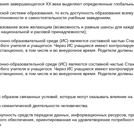
ания завершающегося XX века выделяют опреде­ленные глобальны
ской системе образования, то есть доступность об­разования всем
втономности и самостоятельно­сти учебным заведениям;
разование всем желающим (возможность и равные шансы для каждо
т национальной и расовой принадлежности);
онно-образовательной среде (ИС) являются составной частью Ста
ого учителя и учащегося. Через ИС учащиеся имеют контролируе
станционно, в том числе и во внеурочное время. Родители должны
нно-образовательной среде (ИС) являются составной частью Стан
ого учителя и учащегося. Через ИС учащиеся имеют контролируе
станционно, в том числе и во внеурочное время. Родители должны
 образом связанных условий, которые могут оказывать влияние на
в семантической деятельности человечества.
окупность средств передачи данных, информационных ресурсов, пр
ого обеспечения, ориентированная на удовлетворение потребност
а.