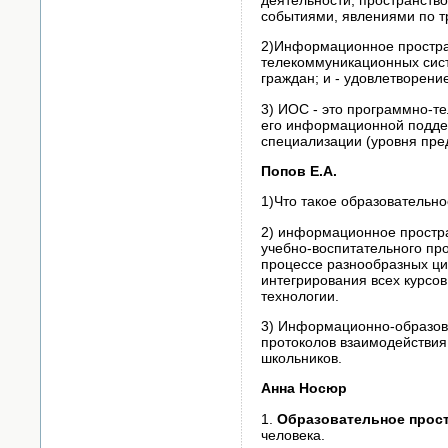
событиями, явлениями по т
2)Информационное простран
телекоммуникационных сис
граждан; и - удовлетворен
3) ИОС - это программно-т
его информационной поддер
специализации (уровня пре
Попов Е.А.
1)Что такое образовательн
2) информационное простра
учебно-воспитательного пр
процессе разнообразных циф
интегрирования всех курсо
технологии.
3) Информационно-образова
протоколов взаимодействия
школьников.
Анна Носюр
1.
Образовательное прос
человека.