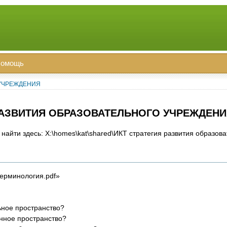
омощь
 УЧРЕЖДЕНИЯ
 РАЗВИТИЯ ОБРАЗОВАТЕЛЬНОГО УЧРЕЖДЕН
найти здесь: X:\homes\kat\shared\ИКТ стратегия развития образов
ерминология.pdf»
ьное пространство?
нное пространство?