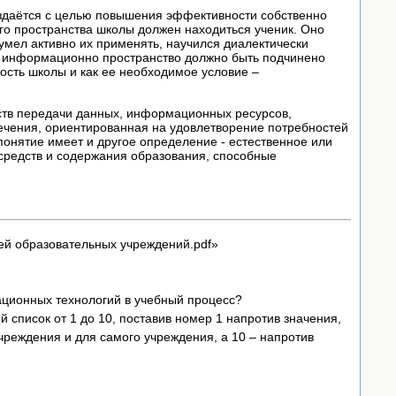
создаётся с целью повышения эффективности собственно
го пространства школы должен находиться ученик. Оно
 умел активно их применять, научился диалектически
е информационно пространство должно быть подчинено
ость школы и как ее необходимое условие –
дств передачи данных, информационных ресурсов,
ечения, ориентированная на удовлетворение потребностей
понятие имеет и другое определение - естественное или
средств и содержания образования, способные
ей образовательных учреждений.pdf»
ционных технологий в учебный процесс?
 список от 1 до 10, поставив номер 1 напротив значения,
чреждения и для самого учреждения, а 10 – напротив