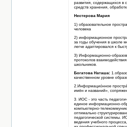
развития, содержащихся в 
средств хранения, обработ
Нестерова Мария
1) образовательное простр
человека
2) информационное простра
за годы обучения в школе м
легче адаптировался к быс
3) Информационно-образова
протоколов взаимодействия
школьников.
Богатова Наташа:
1.образо
качественном уровне образ
2.Информацио́нное простра
имён и названий», сопряже
3. ИОС - это часть педаго
единое информационно-обр
компьютерно-телекоммуника
оптимально структурирован
педагогической системы. И
ведения учебного процесса
их профессиональной специ