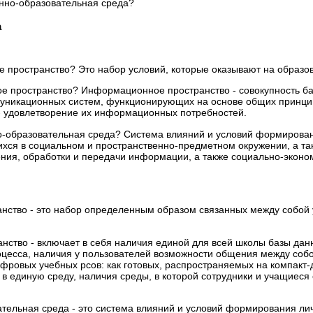
нно-образовательная среда?
а
ое пространство? Это набор условий, которые оказывают на образо
е пространство? Информационное пространство - совокупность ба
никационных систем, функционирующих на основе общих принци
- удовлетворение их информационных потребностей.
-образовательная среда? Система влияний и условий формировани
хся в социальном и пространственно-предметном окружении, а так
ния, обработки и передачи информации, а также социально-эконом
анство - это набор определенным образом связанных между собой 
нство - включает в себя наличия единой для всей школы базы д
оцесса, наличия у пользователей возможности общения между собо
ровых учебных рсов: как готовых, распространяемых на компакт-ди
в в единую среду, наличия среды, в которой сотрудники и учащи
ельная среда - это система влияний и условий формирования личн