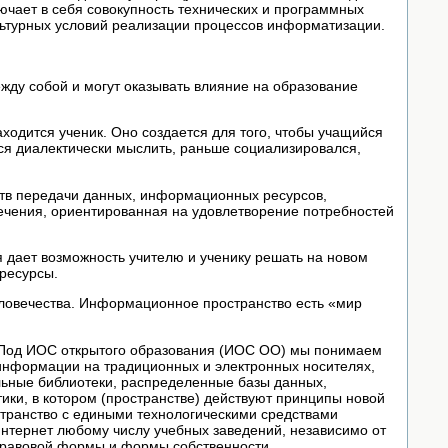
ючает в себя совокупность технических и программных
льтурных условий реализации процессов информатизации.
жду собой и могут оказывать влияние на образование
одится ученик. Оно создается для того, чтобы учащийся
лся диалектически мыслить, раньше социализировался,
ств передачи данных, информационных ресурсов,
ечения, ориентированная на удовлетворение потребностей
я дает возможность учителю и ученику решать на новом
ресурсы.
еловечества. Информационное пространство есть «мир
. Под ИОС открытого образования (ИОС ОО) мы понимаем
информации на традиционных и электронных носителях,
ьные библиотеки, распределенные базы данных,
ки, в котором (пространстве) действуют принципы новой
странство с едиными технологическими средствами
нтернет любому числу учебных заведений, независимо от
правовой формы и формы собственности.