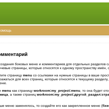
омощь
омментарий
создания боковых меню и комментариев для отдельных разделов с
ючевые страницы, которые относятся к одному пространству имён, 
тите страницу
menu
со ссылками на нужные страницы в ваше прост
ражаться для всех страниц, которые относятся к текущему разделу
еню.
те
menu
как страницу
workroom:my_project:menu
, то она будет от
аница
, а также страниц
workroom:my_project:другой_раздел:стр
аше меню заменялось, то создайте его как закрепленное меню (
fix