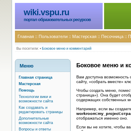
wiki.vspu.ru
портал образовательных ресурсов
Главная
::
Пользователи
::
Мастерская
::
Песочница
::
П
Вы посетили:
•
Боковое меню и комментарий
Боковое меню и к
Меню
Вам доступна возможность 
Главная страница
сайту, «собрать вместе» кл
Мастерская
Помощь
Чтобы создать меню, помес
страница»). Она будет отоб
Технологии вики и
содержащих собственных м
возможности сайта
Как создавать и
Например, если вы создае
редактировать страницы
workroom:my_project:стр
отображаться именно оно.
Дополнительные
возможности сайта
Если вы не хотите, чтобы в
Вопросы и ответы