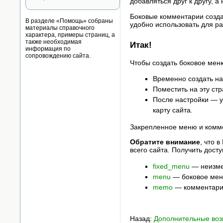
добавляться друг к другу, а
Боковые комментарии созда
В разделе «Помощь» собраны
удобно использовать для р
материалы справочного
характера, примеры страниц, а
также необходимая
Итак!
информация по
сопровождению сайта.
Чтобы создать боковое меню
Временно создать на
Поместить на эту ст
После настройки — 
карту сайта.
Закрепленное меню и комм
Обратите внимание
, что 
всего сайта. Получить дос
fixed_menu
— неизме
menu
— боковое мен
memo
— комментарий
Назад:
Дополнительные воз