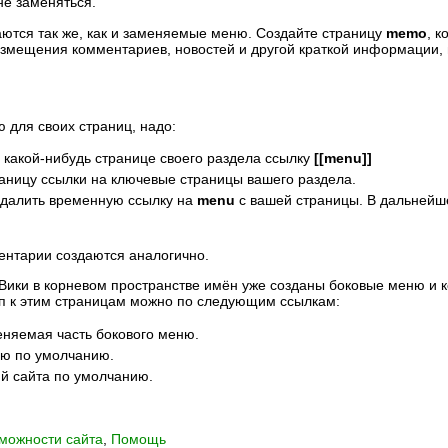
 не заменяться.
ются так же, как и заменяемые меню. Создайте страницу
memo
, 
азмещения комментариев, новостей и другой краткой информации
 для своих страниц, надо:
 какой-нибудь странице своего раздела ссылку
[[menu]]
раницу ссылки на ключевые страницы вашего раздела.
удалить временную ссылку на
menu
с вашей страницы. В дальнейше
ентарии создаются аналогично.
в Вики в корневом пространстве имён уже созданы боковые меню и
туп к этим страницам можно по следующим ссылкам:
няемая часть бокового меню.
ю по умолчанию.
 сайта по умолчанию.
можности сайта
,
Помощь