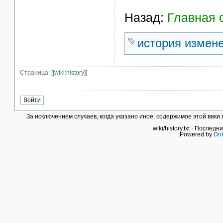
Назад:
Главная 
история измен
Страница:
[[wiki:history]]
За исключением случаев, когда указано иное, содержимое этой вик
wiki/history.txt
· Последни
Powered by
Dok