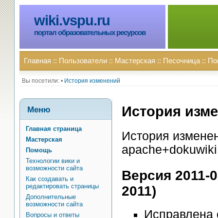
wiki.vspu.ru
портал образовательных ресурсов
Главная
::
Пользователи
::
Мастерская
::
Песочница
::
По
Вы посетили:
•
История изменений
История изм
Меню
Главная страница
История изменен
Мастерская
apache+dokuwiki
Помощь
Технологии вики и
возможности сайта
Версия 2011-0
Как создавать и
редактировать страницы
2011)
Дополнительные
возможности сайта
Исправлена 
Вопросы и ответы