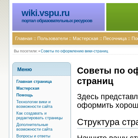
wiki.vspu.ru
портал образовательных ресурсов
Главная
::
Пользователи
::
Мастерская
::
Песочница
::
По
Вы посетили:
•
Советы по оформлению вики-страниц
Советы по о
Меню
страниц
Главная страница
Мастерская
Здесь представл
Помощь
Технологии вики и
оформить хорош
возможности сайта
Как создавать и
редактировать страницы
Структура ст
Дополнительные
возможности сайта
Вопросы и ответы