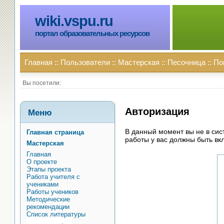
wiki.vspu.ru
портал образовательных ресурсов
Главная
::
Пользователи
::
Мастерская
::
Песочница
::
По
Вы посетили:
Авторизация
Меню
В данный момент вы не в си
Главная страница
работы у вас должны быть вкл
Мастерская
Главная
О проекте
Этапы проекта
Работа учителя с
учениками
Работы учеников
Методические
рекомендации
Список литературы