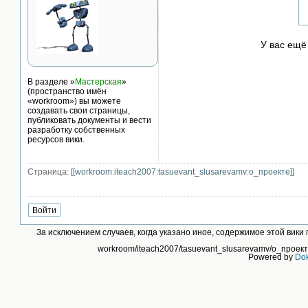
У вас ещё
В разделе »
Мастерская
»
(пространство имён
«workroom») вы можете
создавать свои страницы,
публиковать документы и вести
разработку собственных
ресурсов вики.
Страница:
[[workroom:iteach2007:tasuevant_slusarevamv:о_проекте]]
За исключением случаев, когда указано иное, содержимое этой вик
workroom/iteach2007/tasuevant_slusarevamv/о_проекте
Powered by
Dok